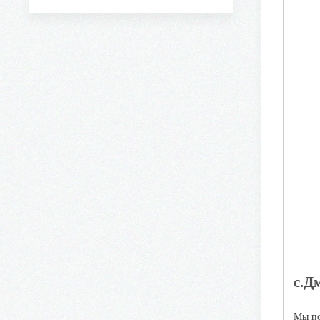
с.Д
Мы по