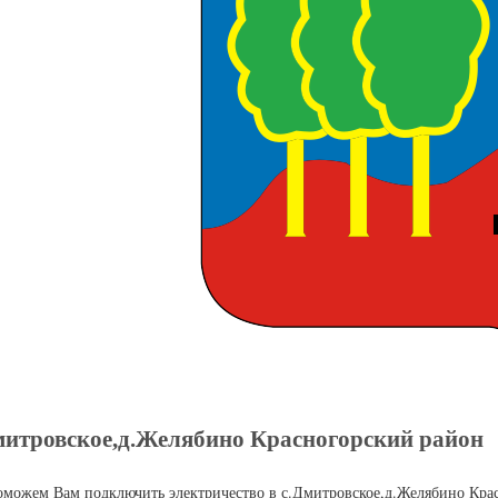
митровское,д.Желябино Красногорский район
можем Вам подключить электричество в с.Дмитровское,д.Желябино Крас