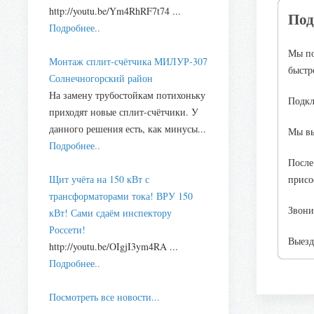
http://youtu.be/Ym4RhRF7t74 ...
Под
Подробнее..
Мы по
Монтаж сплит-счётчика МИЛУР-307
быстр
Солнечногорский район
На замену трубостойкам потихоньку
Подкл
приходят новые сплит-счётчики. У
данного решения есть, как минусы...
Мы вы
Подробнее..
После
Щит учёта на 150 кВт с
присо
трансформаторами тока! ВРУ 150
Звони
кВт! Сами сдаём инспектору
Россети!
Выезд
http://youtu.be/OIgjI3ym4RA ...
Подробнее..
Посмотреть все новости...