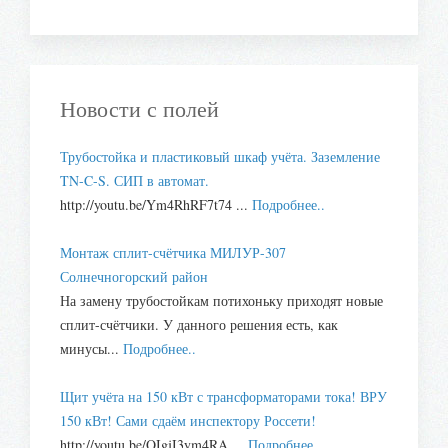
Новости с полей
Трубостойка и пластиковый шкаф учёта. Заземление
TN-C-S. СИП в автомат.
http://youtu.be/Ym4RhRF7t74 ...
Подробнее..
Монтаж сплит-счётчика МИЛУР-307
Солнечногорский район
На замену трубостойкам потихоньку приходят новые
сплит-счётчики. У данного решения есть, как
минусы...
Подробнее..
Щит учёта на 150 кВт с трансформаторами тока! ВРУ
150 кВт! Сами сдаём инспектору Россети!
http://youtu.be/OIgjI3ym4RA ...
Подробнее..