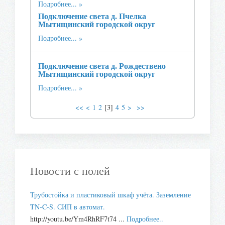
Подробнее...
Подключение света д. Пчелка
Мытищинский городской округ
Подробнее...
Подключение света д. Рождествено
Мытищинский городской округ
Подробнее...
<<
<
1
2
[
3
]
4
5
>
>>
Новости с полей
Трубостойка и пластиковый шкаф учёта. Заземление
TN-C-S. СИП в автомат.
http://youtu.be/Ym4RhRF7t74 ...
Подробнее..