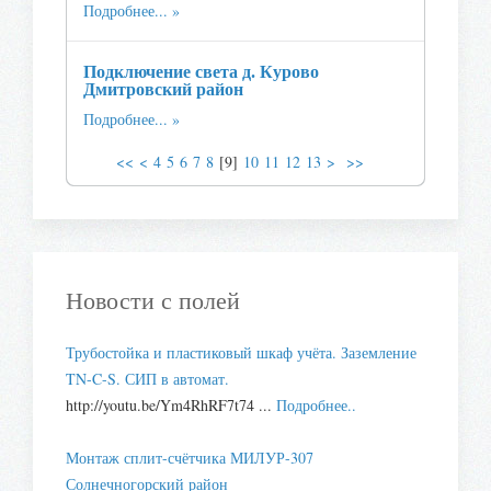
Подробнее...
Подключение света д. Курово
Дмитровский район
Подробнее...
<<
<
4
5
6
7
8
[
9
]
10
11
12
13
>
>>
Новости с полей
Трубостойка и пластиковый шкаф учёта. Заземление
TN-C-S. СИП в автомат.
http://youtu.be/Ym4RhRF7t74 ...
Подробнее..
Монтаж сплит-счётчика МИЛУР-307
Солнечногорский район