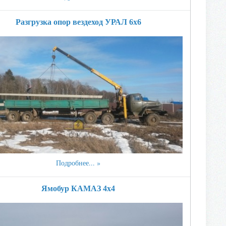
Разгрузка опор вездеход УРАЛ 6х6
Подробнее...
Ямобур КАМАЗ 4х4