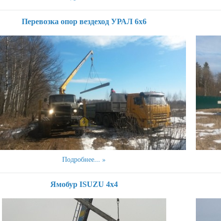
Перевозка опор вездеход УРАЛ 6х6
Подробнее...
Ямобур ISUZU 4х4