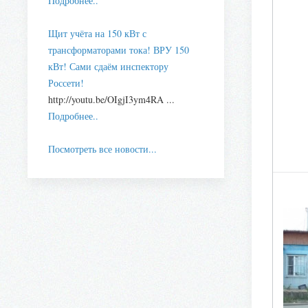
Подробнее..
Щит учёта на 150 кВт с
трансформаторами тока! ВРУ 150
кВт! Сами сдаём инспектору
Россети!
http://youtu.be/OIgjI3ym4RA ...
Подробнее..
Посмотреть все новости...