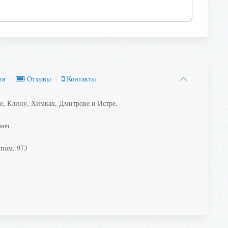
ия
Отзывы
Контакты
е, Клину, Химках, Дмитрове и Истре.
люч.
 пом. 973